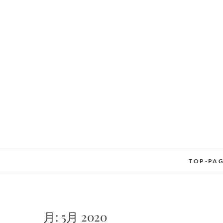
Skip
to
content
TOP-PA
月:
5月 2020