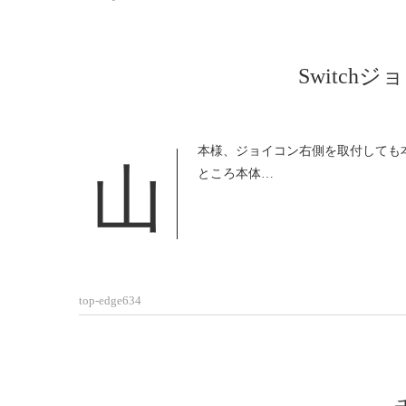
Switch
山本様、ジョイコン右側を取付しても本体が認識しないトラブルがあった為、引き取りを行ない現物を確認した
ところ本体…
top-edge634