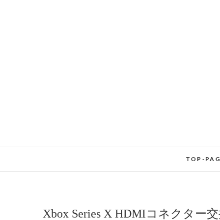
Skip
to
content
TOP-PA
Xbox Series X HDMIコネクター