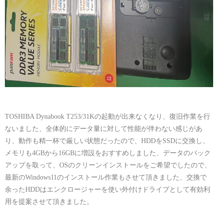
TOSHIBA Dynabook T253/31Kの起動が出来なくなり、復旧作業を行
ないました、全体的にデータ量に対して性能が伴わない感じがあ
り、動作も精一杯で厳しい状態だったので、HDDをSSDに交換し、
メモリも4GBから16GBに増設をおすすめしました、データのバック
アップを取って、OSのクリーンインストールをご希望でしたので、
最新のWindows11のインストール作業もさせて頂きました、交換で
余ったHDDはエンクロージャーを使い外付けドライブとして有効利
用を提案させて頂きました。